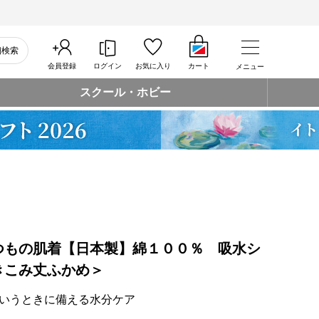
細検索
会員登録
ログイン
お気に入り
カート
メニュー
スクール・ホビー
つもの肌着【日本製】綿１００％ 吸水シ
きこみ丈ふかめ＞
いうときに備える水分ケア