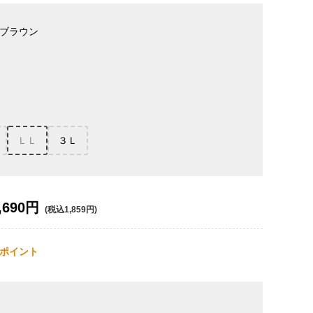
ブラウン
ＬＬ
３Ｌ
,690円
(税込1,859円)
ポイント