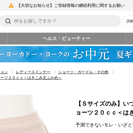
【大切なお知らせ】ご登録情報の継続利用に関するお願い
詳
ヘルス・ビューティー
ション
レディースインナー
ショーツ・ガードル・その他
ョーツ２０ｃｃ＜はきこみ丈ふかめ＞
【Ｓサイズのみ】い
ョーツ２０ｃｃ＜は
予測できないモレ・いざと