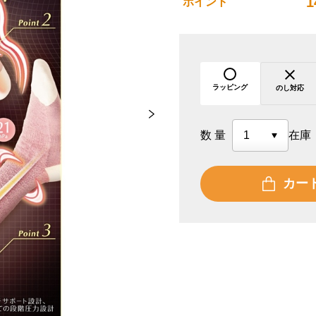
1
ポイント
ラッピング
のし対応
数量
在庫
カー