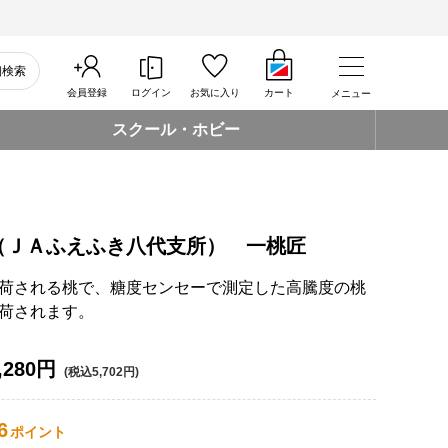
細検索
会員登録
ログイン
お気に入り
カート
メニュー
スクール・ホビー
（ＪＡふえふき八代支所） 一桃匠
荷される桃で、糖度センセーで測定した高騰度の桃
荷されます。
,280円
(税込5,702円)
6
ポイント