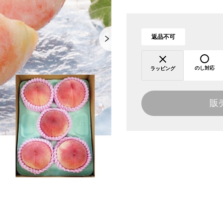
返品不可
のし対応
ラッピング
販