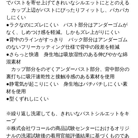
でバストを寄せ上げてきれいなシルエットにととのえる
カップ上辺がバストにぴったりフィットし、パカパカ
しにくい
●ラクなのにズレにくい バスト部分はアンダーゴムが
なく、しめつけ感を軽減。しかもズレ上がりにくい
●背中のラインがすっきり バック部分はアンダーゴム
のないフリーカッティング仕様で背中の段差を軽減
●さらっと快適 身生地は吸放湿性のある伸びやかな綿
混素材
カップ部分をのぞくアンダーバスト部分、背中部分の
裏打ちに吸汗速乾性と接触冷感のある素材を使用
●静電気が起こりにくい 身生地はパチパチしにくい素
材を使用
●型くずれしにくい
※繰り返し洗濯しても、きれいなバストシルエットをキ
ープ
※株式会社ワコールの商品試験センターにおけるオリジ
ナルの洗濯試験後の着用官能評価結果に基づくものであ