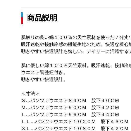
商品説明
肌触りの良い綿１００％の天竺素材を使った７分丈
吸汗速乾や接触冷感の機能生地のため、快適な着心
動きやすい快適設計も嬉しい、デイリーに活躍する
肌に優しい綿１００％天竺素材。吸汗速乾、接触冷
ウエスト調整紐付き。
動きやすい快適設計。
＜寸法＞
Ｓ…パンツ：ウエスト８４ＣＭ 股下４０ＣＭ
Ｍ…パンツ：ウエスト９０ＣＭ 股下４２ＣＭ
Ｌ…パンツ：ウエスト９６ＣＭ 股下４４ＣＭ
ＬＬ…パンツ：ウエスト１０２ＣＭ 股下４３ＣＭ
３Ｌ…パンツ：ウエスト１０８ＣＭ 股下４２ＣＭ