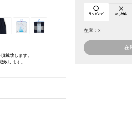
ラッピング
のし対応
在庫：
×
在
を頂戴致します。
頂戴致します。