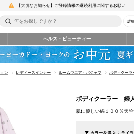
【大切なお知らせ】ご登録情報の継続利用に関するお願い
詳
ヘルス・ビューティー
ション
レディースインナー
ルームウエア・パジャマ
ボディクーラ
ボディクーラー 婦
肌に優しい綿１００％天竺
カラーを選ぶ
ライラ