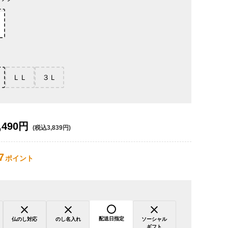
ＬＬ
３Ｌ
,490円
(税込3,839円)
7
ポイント
配送日指定
仏のし対応
のし名入れ
ソーシャル
ギフト