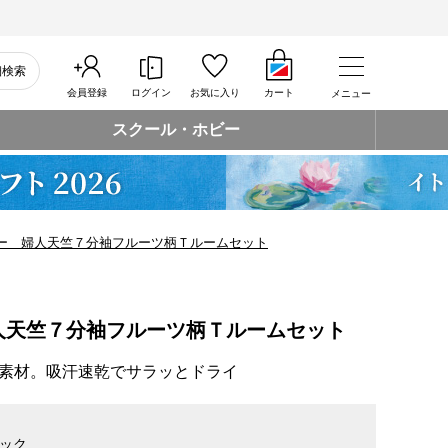
細検索
会員登録
ログイン
お気に入り
カート
メニュー
スクール・ホビー
ー 婦人天竺７分袖フルーツ柄Ｔルームセット
人天竺７分袖フルーツ柄Ｔルームセット
素材。吸汗速乾でサラッとドライ
ック