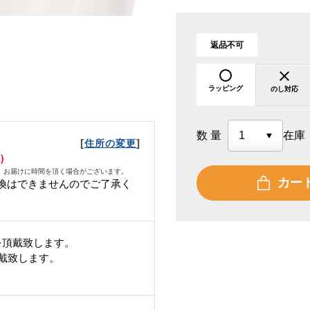
返品不可
ラッピング
のし対応
数量
在庫
[
]
住所の変更
土）
、お届けに時間を頂く場合がございます。
カー
換はできませんのでご了承く
を頂戴致します。
頂戴致します。