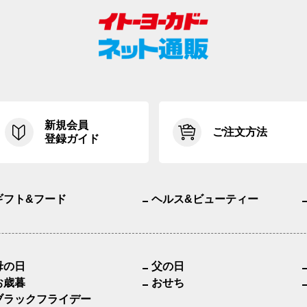
新規会員
ご注文方法
登録ガイド
ギフト&フード
ヘルス&ビューティー
母の日
父の日
お歳暮
おせち
ブラックフライデー