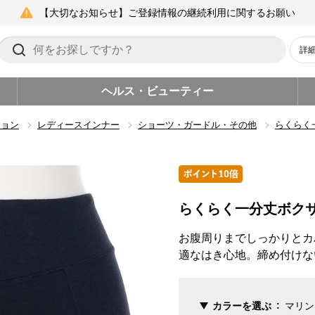
【大切なお知らせ】ご登録情報の継続利用に関するお願い
詳
ヘルス・ビューティー
ション
レディースインナー
ショーツ・ガードル・その他
らくらく
らくらく一分丈ボク
お腹周りまでしっかりとカ
適なはき心地。締め付けな
カラーを選ぶ
マリン