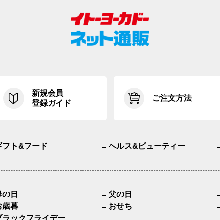
新規会員
ご注文方法
登録ガイド
ギフト&フード
ヘルス&ビューティー
母の日
父の日
お歳暮
おせち
ブラックフライデー