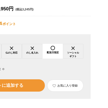
,950円
(税込3,245円)
4
ポイント
配送日指定
仏のし対応
のし名入れ
ソーシャル
ギフト
：
○
トに追加する
お気に入り登録