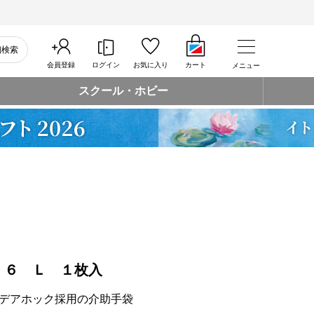
細検索
会員登録
ログイン
お気に入り
カート
メニュー
スクール・ホビー
．６ Ｌ １枚入
デアホック採用の介助手袋