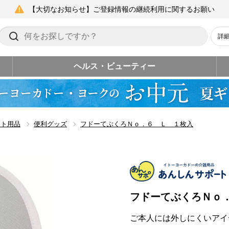
【大切なお知らせ】ご登録情報の継続利用に関するお願い
詳
ヘルス・ビューティー
ート用品
便利グッズ
フドーてぶくろＮｏ．６ Ｌ １枚入
フドーてぶくろＮｏ
ご本人には外しにくいアイ