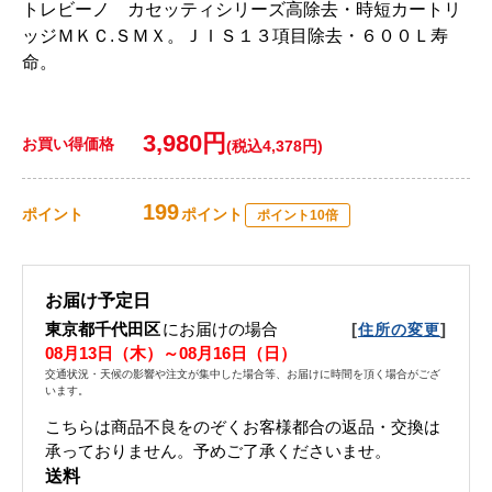
トレビーノ カセッティシリーズ高除去・時短カートリ
ッジＭＫＣ.ＳＭＸ。ＪＩＳ１３項目除去・６００Ｌ寿
命。
3,980円
お買い得価格
(税込4,378円)
199
ポイント
ポイント
ポイント10倍
お届け予定日
東京都千代田区
にお届けの場合
[
]
住所の変更
08月13日（木）～08月16日（日）
交通状況・天候の影響や注文が集中した場合等、お届けに時間を頂く場合がござ
います。
こちらは商品不良をのぞくお客様都合の返品・交換は
承っておりません。予めご了承くださいませ。
送料