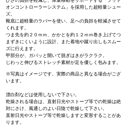
ひざの負担を軽減し、体重移動をサポートする「フット
オンコントローラーシステム」を採用した超軽量シュー
ズ。
靴底に超軽量のラバーを使い、足への負担を軽減させて
くれます。
つま先を約２０ｍｍ、かかとを約１２ｍｍ巻き上げてつ
まずきにくいように設計、また着地や蹴り出しもスムー
ズに行えます。
甲部分が、ガバッと開いて脱ぎはきがラクラク。
じわっと伸びるストレッチ素材が足を優しく包みます。
※写真はイメージです。実際の商品と異なる場合がござ
います。
漂白剤などは使用しないで下さい。
乾燥される場合は、直射日光やストーブ等での乾燥は絶
対にさけ、風通しのよい日陰で乾燥して下さい。
直射日光やストーブ等で乾燥しますと変形することがあ
ります。