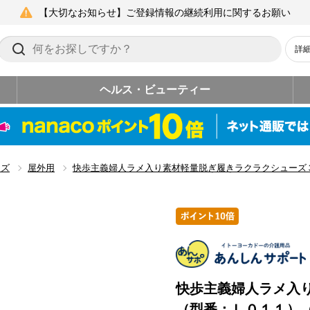
【大切なお知らせ】ご登録情報の継続利用に関するお願い
詳
ヘルス・ビューティー
ーズ
屋外用
快歩主義婦人ラメ入り素材軽量脱ぎ履きラクラクシューズ
快歩主義婦人ラメ入
（型番：Ｌ０１１）