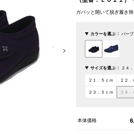
ガバッと開いて脱ぎ履き簡
カラーを選ぶ
パーブ
サイズを選ぶ
２４．
２１．５ｃｍ
２２．
２３．５ｃｍ
２４．
6
本体価格