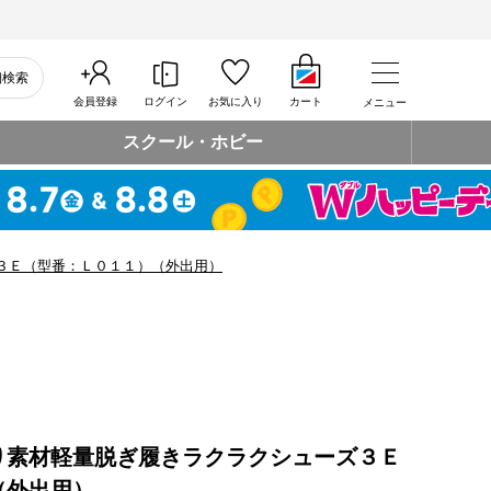
細検索
会員登録
ログイン
お気に入り
カート
メニュー
スクール・ホビー
３Ｅ（型番：Ｌ０１１）（外出用）
り素材軽量脱ぎ履きラクラクシューズ３Ｅ
（外出用）