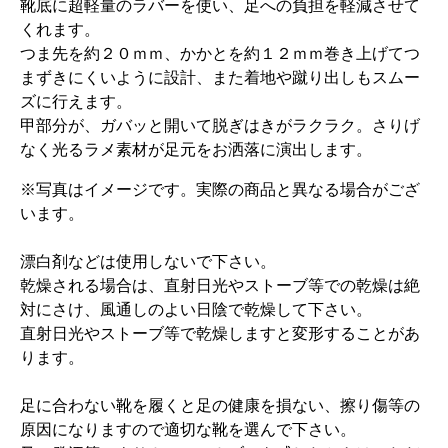
靴底に超軽量のラバーを使い、足への負担を軽減させて
くれます。
つま先を約２０ｍｍ、かかとを約１２ｍｍ巻き上げてつ
まずきにくいように設計、また着地や蹴り出しもスムー
ズに行えます。
甲部分が、ガバッと開いて脱ぎはきがラクラク。さりげ
なく光るラメ素材が足元をお洒落に演出します。
※写真はイメージです。実際の商品と異なる場合がござ
います。
漂白剤などは使用しないで下さい。
乾燥される場合は、直射日光やストーブ等での乾燥は絶
対にさけ、風通しのよい日陰で乾燥して下さい。
直射日光やストーブ等で乾燥しますと変形することがあ
ります。
足に合わない靴を履くと足の健康を損ない、擦り傷等の
原因になりますので適切な靴を選んで下さい。