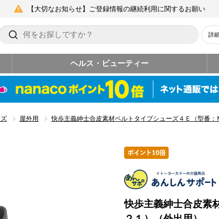
【大切なお知らせ】ご登録情報の継続利用に関するお願い
詳
ヘルス・ビューティー
ーズ
屋外用
快歩主義紳士合皮素材ベルトタイプシューズ４Ｅ（型番：
快歩主義紳士合皮素
２１）（外出用）