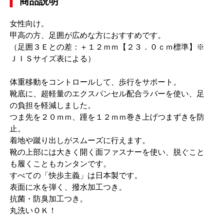
商品説明
女性向け。
甲高の方、足囲が広めな方におすすめです。
（足囲３Ｅとの差：＋１２ｍｍ【２３．０ｃｍ標準】※
ＪＩＳサイズ表による）
体重移動をコントロールして、歩行をサポート。
靴底に、超軽量のエクスパンセル配合ラバーを使い、足
の負担を軽減しました。
つま先を２０ｍｍ、踵を１２ｍｍ巻き上げつまずきを防
止。
着地や蹴り出しがスムーズに行えます。
靴の上部には大きく開く面ファスナーを使い、脱ぐこと
も履くこともカンタンです。
すべての「快歩主義」は日本製です。
表面に水を弾く、撥水加工つき。
抗菌・防臭加工つき。
丸洗いＯＫ！