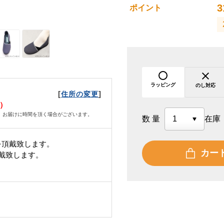
3
ポイント
ラッピング
のし対応
[
]
住所の変更
火）
、お届けに時間を頂く場合がございます。
数量
在庫
を頂戴致します。
カー
頂戴致します。