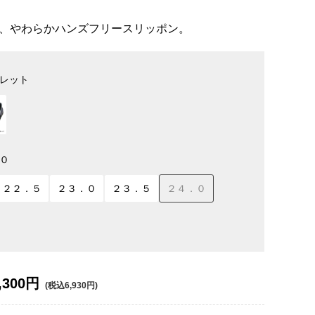
、やわらかハンズフリースリッポン。
レット
０
２２．５
２３．０
２３．５
２４．０
,300円
(税込6,930円)