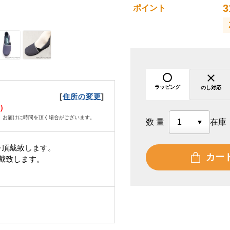
3
ポイント
ラッピング
のし対応
[
]
住所の変更
月）
、お届けに時間を頂く場合がございます。
数量
在庫
を頂戴致します。
カー
頂戴致します。