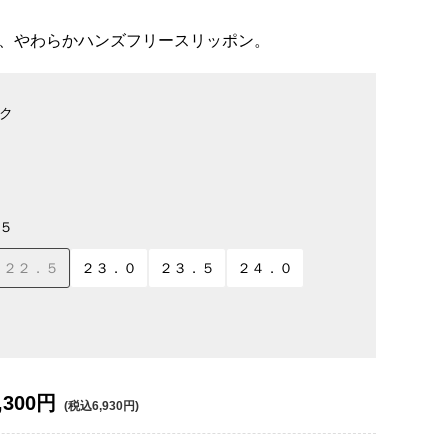
、やわらかハンズフリースリッポン。
ク
５
２２．５
２３．０
２３．５
２４．０
,300円
(税込6,930円)