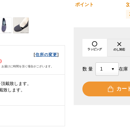
3
ポイント
ラッピング
のし対応
[
]
住所の変更
火）
、お届けに時間を頂く場合がございます。
数量
在庫
を頂戴致します。
カー
頂戴致します。