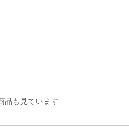
。
。
商品も見ています