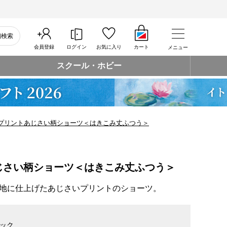
細検索
会員登録
ログイン
お気に入り
カート
メニュー
スクール・ホビー
プリントあじさい柄ショーツ＜はきこみ丈ふつう＞
じさい柄ショーツ＜はきこみ丈ふつう＞
地に仕上げたあじさいプリントのショーツ。
ック