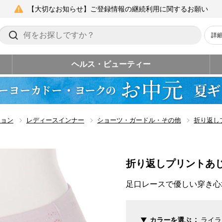
【大切なお知らせ】ご登録情報の継続利用に関するお願い
詳
ヘルス・ビューティー
ション
レディースインナー
ショーツ・ガードル・その他
折り返し
折り返しプリントあ
足口レースで優しい穿き心
カラーを選ぶ
ライラ