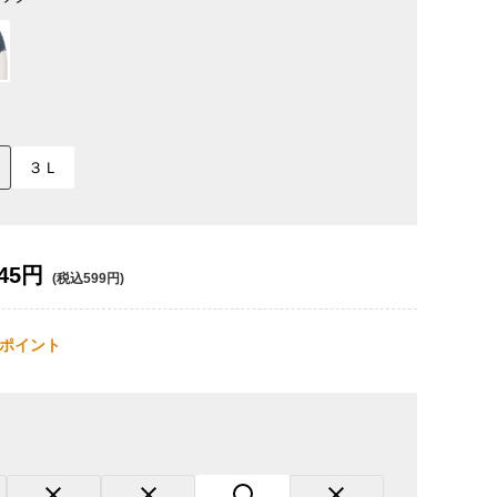
３Ｌ
45円
(税込599円)
ポイント