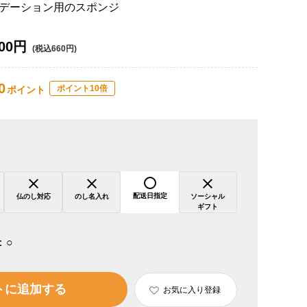
デーション用のスポンジ
00円
(税込660円)
0
ポイント10倍
ポイント
配送日指定
仏のし対応
のし名入れ
ソーシャル
ギフト
：
○
トに追加する
お気に入り登録