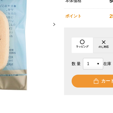
5
本体価格
2
ポイント
ラッピング
のし対応
数量
在庫
カー