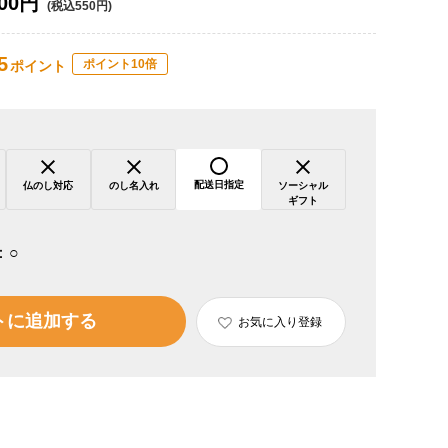
00円
(税込550円)
5
ポイント10倍
ポイント
配送日指定
仏のし対応
のし名入れ
ソーシャル
ギフト
：
○
トに追加する
お気に入り登録