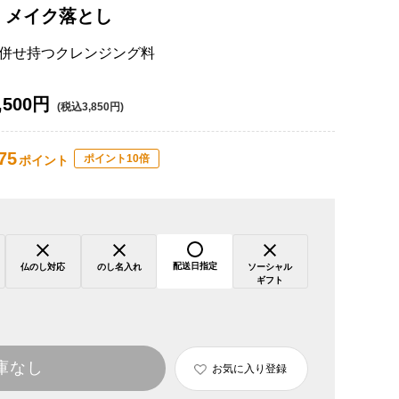
 メイク落とし
併せ持つクレンジング料
,500円
(税込3,850円)
75
ポイント10倍
ポイント
配送日指定
仏のし対応
のし名入れ
ソーシャル
ギフト
庫なし
お気に入り登録