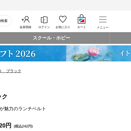
細検索
会員登録
ログイン
お気に入り
カート
メニュー
スクール・ホビー
ト ブラック
ック
が魅力のランチベルト
20円
(税込242円)