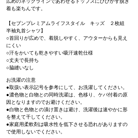
広めのネックラインであわせるトップスにひびかず脱ぎ
着も楽ちんです。
【セブンプレミアムライフスタイル キッズ ２枚組
半袖丸首シャツ】
○首回りが広めで、着脱しやすく、アウターからも見え
にくい
○汗をかいても乾きやすい吸汗速乾仕様
○丈夫で長持ち
○脇縫いなし
お洗濯の注意
●取扱い表示記号を参考にして、お洗濯してください。
●濃色物と白物との同時洗濯は、色移り、ケバ付着の原
因となりますのでお避けください。
●白物と色物との漬け置きは避け、洗濯後は速やかに形
を整えて干してください。
●家庭用柔軟剤は吸水性を低下させる恐れがありますの
で使用しないでください。