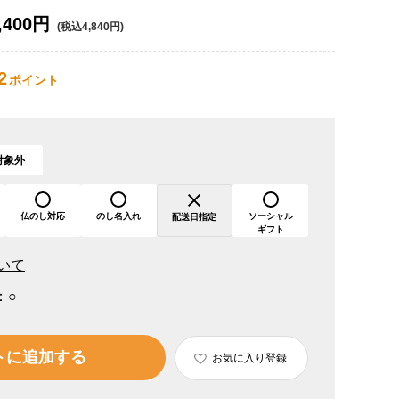
,400円
(税込4,840円)
2
ポイント
対象外
仏のし対応
のし名入れ
ソーシャル
配送日指定
ギフト
いて
：
○
トに追加する
お気に入り登録