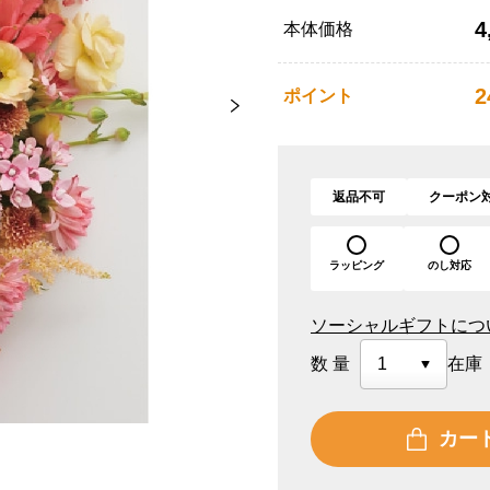
4
本体価格
2
ポイント
返品不可
クーポン
ラッピング
のし対応
ソーシャルギフトにつ
数量
在庫
カー