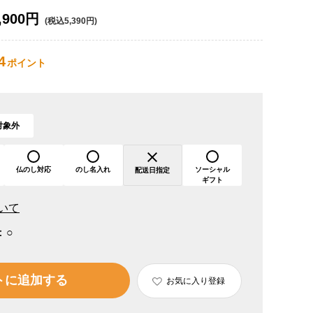
,900円
(税込5,390円)
4
ポイント
対象外
仏のし対応
のし名入れ
ソーシャル
配送日指定
ギフト
いて
：
○
トに追加する
お気に入り登録