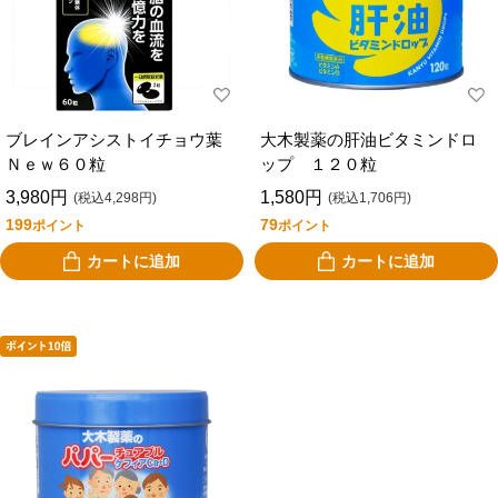
日清オイリオ
白十字
ハウスウェルネスフ
ビオスリー
ーズ
ポッカサッポロフー
べっぴんはとむぎ
ド＆ビバレッジ
ブレインアシストイチョウ葉
大木製薬の肝油ビタミンドロ
Ｎｅｗ６０粒
ップ １２０粒
ボシュロム・ジャパ
マルミ
ン
3,980円
1,580円
(税込4,298円)
(税込1,706円)
199
79
ポイント
ポイント
マルイ物産
万田酵素
カートに追加
カートに追加
メイクトモロー
森下仁丹
ユニマットリケン
リブラボラトリーズ
ロイテリ