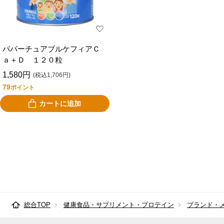
パパーチュアブルケフィアＣ
ａ＋Ｄ １２０粒
1,580円
(税込1,706円)
79
ポイント
カートに追加
総合TOP
健康食品・サプリメント・プロテイン
ブランド・