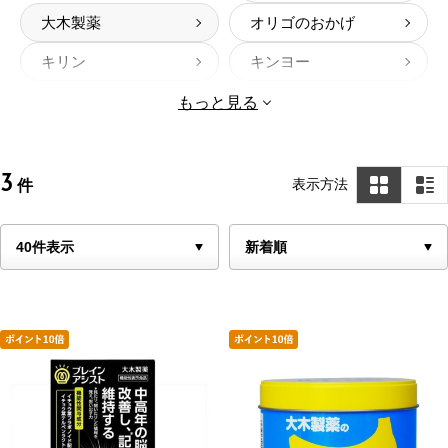
大木製薬
オリゴのおかげ
キリン
キンヨー
記憶の番人
健康フーズ
もっと見る
げんきダネ倶楽部
サンヘルス
サントリー セサミ
3
表示方法
件
新日本製薬株式会社
ン
スピルリナブレンド
iSDG
凄十
しおナイン
ルル滋養液
エーザイ
ドリエル（エスエス
チオビタ
製薬）
アイストローチ
日本養蜂