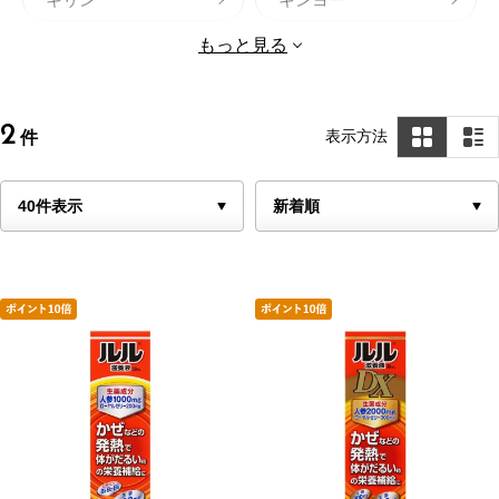
記憶の番人
健康フーズ
もっと見る
げんきダネ倶楽部
サンヘルス
サントリー セサミ
2
表示方法
件
新日本製薬株式会社
ン
スピルリナブレンド
iSDG
凄十
しおナイン
ルル滋養液
エーザイ
ドリエル（エスエス
チオビタ
製薬）
アイストローチ
日本養蜂
日清オイリオ
白十字
ハウスウェルネスフ
ビオスリー
ーズ