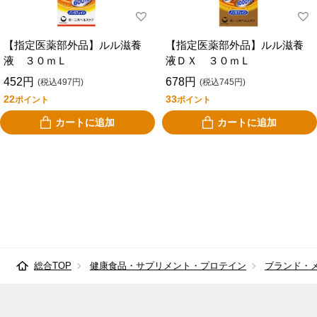
ポッカサッポロフー
べっぴんはとむぎ
ド＆ビバレッジ
【指定医薬部外品】ルル滋養
【指定医薬部外品】ルル滋養
液 ３０ｍＬ
液ＤＸ ３０ｍＬ
ボシュロム・ジャパ
マルミ
ン
452円
678円
(税込497円)
(税込745円)
22
33
ポイント
ポイント
マルイ物産
万田酵素
カートに追加
カートに追加
メイクトモロー
森下仁丹
ユニマットリケン
リブラボラトリーズ
ロイテリ
総合TOP
健康食品・サプリメント・プロテイン
ブランド・