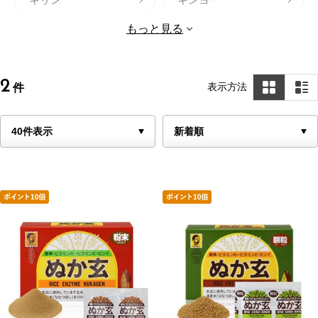
記憶の番人
健康フーズ
もっと見る
げんきダネ倶楽部
サンヘルス
サントリー セサミ
2
表示方法
件
新日本製薬株式会社
ン
スピルリナブレンド
iSDG
凄十
しおナイン
ルル滋養液
エーザイ
ドリエル（エスエス
チオビタ
製薬）
アイストローチ
日本養蜂
日清オイリオ
白十字
ハウスウェルネスフ
ビオスリー
ーズ