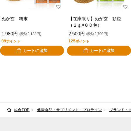
ポッカサッポロフー
べっぴんはとむぎ
ド＆ビバレッジ
ぬか玄 粉末
【在庫限り】ぬか玄 顆粒
（２ｇ×８０包）
ボシュロム・ジャパ
マルミ
ン
1,980円
2,500円
(税込2,138円)
(税込2,700円)
99
125
ポイント
ポイント
マルイ物産
万田酵素
カートに追加
カートに追加
メイクトモロー
森下仁丹
ユニマットリケン
リブラボラトリーズ
ロイテリ
総合TOP
健康食品・サプリメント・プロテイン
ブランド・