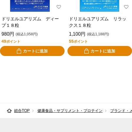
ポッカサッポロフー
べっぴんはとむぎ
ド＆ビバレッジ
ドリエルユアリズム ディー
ドリエルユアリズム リラッ
プ１８粒
クス１８粒
ボシュロム・ジャパ
マルミ
ン
980円
1,100円
(税込1,058円)
(税込1,188円)
49
55
ポイント
ポイント
マルイ物産
万田酵素
カートに追加
カートに追加
メイクトモロー
森下仁丹
ユニマットリケン
リブラボラトリーズ
ロイテリ
総合TOP
健康食品・サプリメント・プロテイン
ブランド・