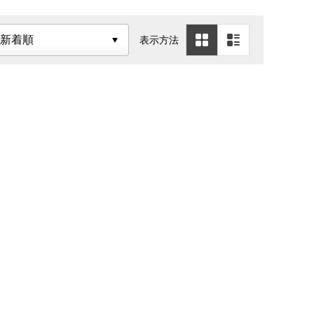
リー セサ
新日本製薬株式会
社
表示方法
しおナイン
ドリエル（エスエ
タ
ス製薬）
イリオ
白十字
ポッカサッポロフ
んはとむぎ
ード＆ビバレッジ
物産
万田酵素
リブラボラトリー
ットリケン
ズ