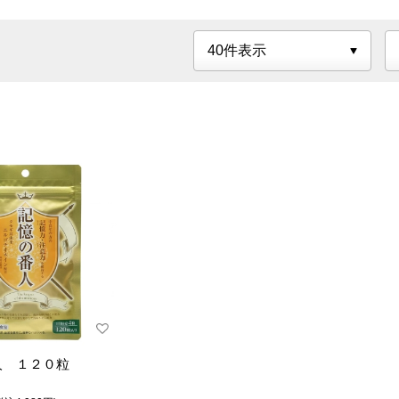
サント
げんきダネ倶楽部
サンヘルス
ミン
スピルリナブレン
iSDG
凄十
ド
ルル滋養液
エーザイ
チオビ
アイストローチ
日本養蜂
日清オ
ハウスウェルネス
ビオスリー
べっぴ
フーズ
ボシュロム・ジャ
マルミ
マルイ
パン
人 １２０粒
メイクトモロー
森下仁丹
ユニマ