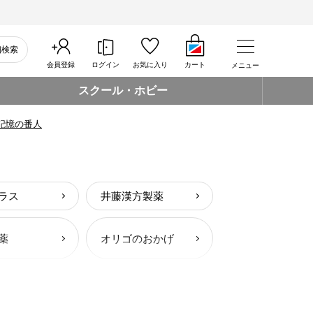
細検索
会員登録
ログイン
お気に入り
カート
メニュー
スクール・ホビー
記憶の番人
ラス
井藤漢方製薬
薬
オリゴのおかげ
番人
健康フーズ