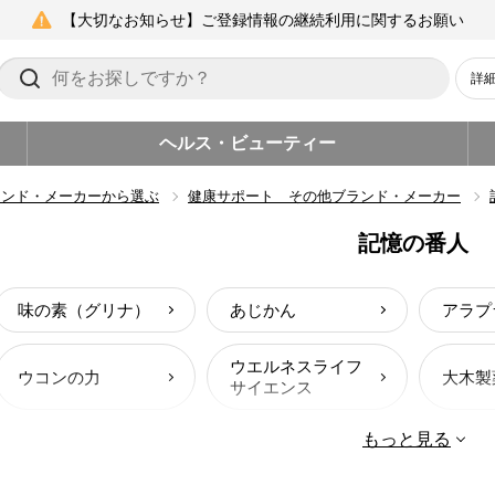
【大切なお知らせ】ご登録情報の継続利用に関するお願い
詳
ヘルス・ビューティー
ランド・メーカーから選ぶ
健康サポート その他ブランド・メーカー
記憶の番人
味の素（グリナ）
あじかん
アラプ
ウエルネスライフ
ウコンの力
大木製
サイエンス
もっと見る
キリン
キンヨー
記憶の