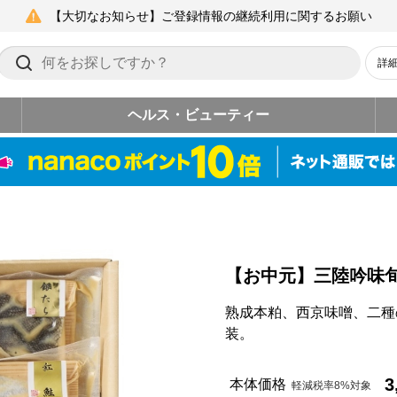
【大切なお知らせ】ご登録情報の継続利用に関するお願い
詳
ヘルス・ビューティー
【お中元】三陸吟味
熟成本粕、西京味噌、二種
装。
3
本体価格
軽減税率8%対象