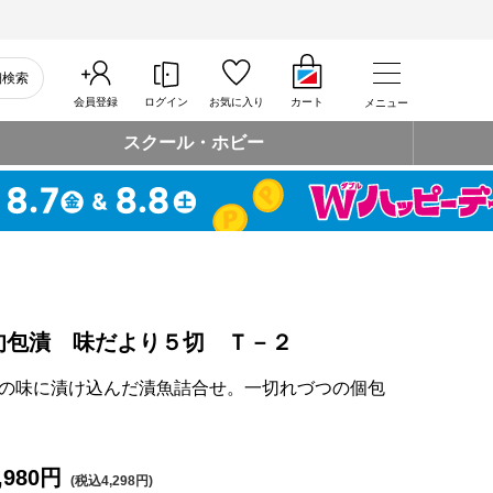
細検索
会員登録
ログイン
お気に入り
カート
メニュー
スクール・ホビー
旬包漬 味だより５切 Ｔ－２
の味に漬け込んだ漬魚詰合せ。一切れづつの個包
,980円
(税込4,298円)