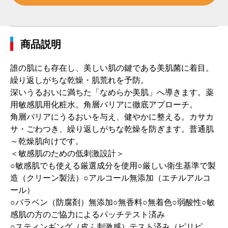
商品説明
誰の肌にも存在し、美しい肌の鍵である美肌菌に着目。
繰り返しがちな乾燥・肌荒れを予防。
深いうるおいに満ちた「なめらか美肌」へ導きます。薬
用敏感肌用化粧水。角層バリアに徹底アプローチ。
角層バリアにうるおいを与え、健やかに整える。カサカ
サ・ごわつき、繰り返しがちな乾燥を防ぎます。普通肌
～乾燥肌向けです。
＜敏感肌のための低刺激設計＞
○敏感肌でも使える厳選成分を使用○厳しい衛生基準で製
造（クリーン製法）○アルコール無添加（エチルアルコ
ール）
○パラベン（防腐剤）無添加○無香料○無着色○弱酸性○敏
感肌の方のご協力によるパッチテスト済み
○スティンギング（皮ふ刺激感）テスト済み（ピリピ