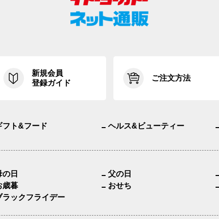
新規会員
ご注文方法
登録ガイド
ギフト&フード
ヘルス&ビューティー
母の日
父の日
お歳暮
おせち
ブラックフライデー