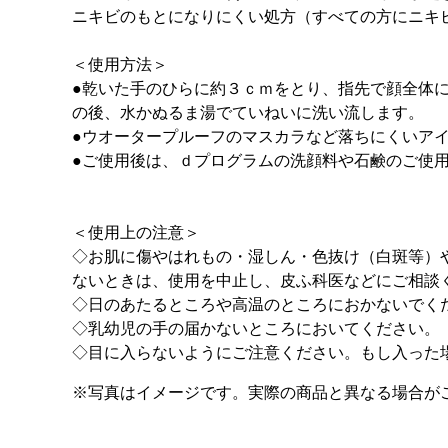
ニキビのもとになりにくい処方（すべての方にニキ
＜使用方法＞
●乾いた手のひらに約３ｃｍをとり、指先で顔全体
の後、水かぬるま湯でていねいに洗い流します。
●ウオータープルーフのマスカラなど落ちにくいア
●ご使用後は、ｄプログラムの洗顔料や石鹸のご使
＜使用上の注意＞
◇お肌に傷やはれもの・湿しん・色抜け（白斑等）
ないときは、使用を中止し、皮ふ科医などにご相談
◇日のあたるところや高温のところにおかないでく
◇乳幼児の手の届かないところにおいてください。
◇目に入らないようにご注意ください。もし入った
※写真はイメージです。実際の商品と異なる場合が