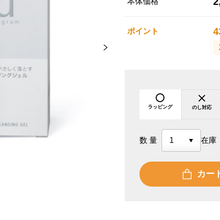
2
本体価格
4
ポイント
ラッピング
のし対応
数量
在庫
カー