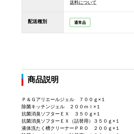
送料について
配送種別
通常品
商品説明
Ｐ＆Ｇアリエールジェル ７００ｇ×１
除菌キッチンジェル ２００ｍｌ×１
抗菌消臭ソフターＥＸ ３５０ｇ×１
抗菌消臭ソフターＥＸ（詰替用）３５０ｇ×１
液体洗たく槽クリーナーＰＲＯ ２００ｇ×１