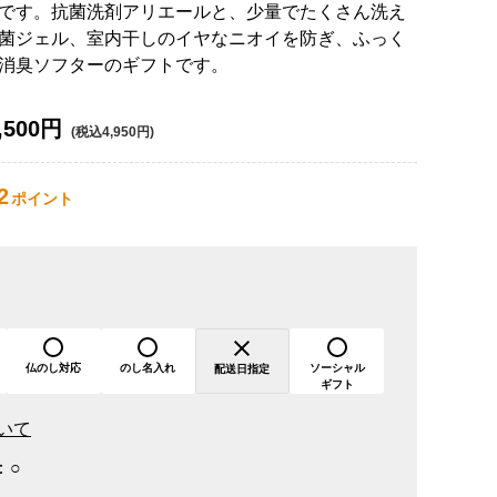
です。抗菌洗剤アリエールと、少量でたくさん洗え
菌ジェル、室内干しのイヤなニオイを防ぎ、ふっく
消臭ソフターのギフトです。
,500円
(税込4,950円)
2
ポイント
仏のし対応
のし名入れ
ソーシャル
配送日指定
ギフト
いて
：
○