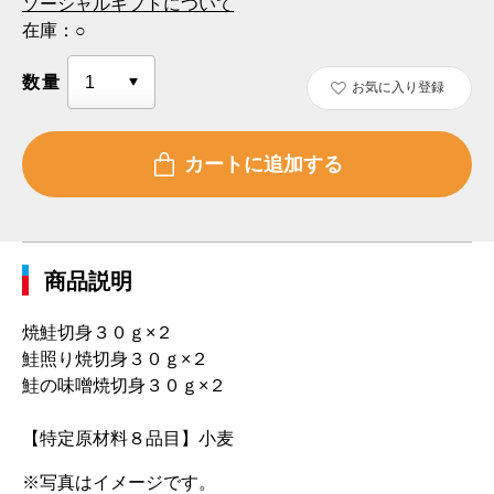
ソーシャルギフトについて
在庫：
○
数量
お気に入り登録
商品説明
焼鮭切身３０ｇ×２
鮭照り焼切身３０ｇ×２
鮭の味噌焼切身３０ｇ×２
【特定原材料８品目】小麦
※写真はイメージです。