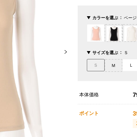
カラーを選ぶ
ベージ
サイズを選ぶ
Ｓ
Ｓ
Ｌ
Ｍ
7
本体価格
3
ポイント