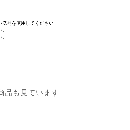
。
い洗剤を使用してください。
い。
い。
商品も見ています