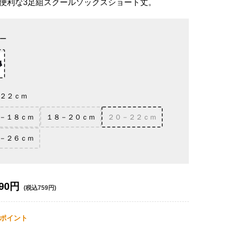
便利な3足組スクールソックスショート丈。
ー
２２ｃｍ
－１８ｃｍ
１８－２０ｃｍ
２０－２２ｃｍ
－２６ｃｍ
90円
(税込759円)
ポイント