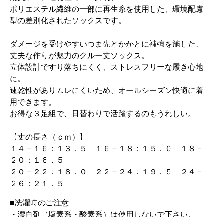
ポリエステル繊維の一部に再生糸を使用した、環境配慮
型の差別化されたソックスです。
ダメージを受けやすいつま先とかかとに補強を施した、
丈夫な作りが魅力のクルー丈ソックス。
立体設計ですり落ちにくく、ストレスフリーな履き心地
に。
速乾性がありムレにくいため、オールシーズン快適に着
用できます。
お得な３足組で、日替わりで活躍するのもうれしい。
【丈の長さ（ｃｍ）】
１４－１６：１３．５ １６－１８：１５．０ １８－
２０：１６．５
２０－２２：１８．０ ２２－２４：１９．５ ２４－
２６：２１．５
■洗濯時のご注意
・漂白剤（塩素系・酸素系）は使用しないで下さい。