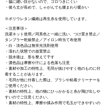
・脇に縫い目がないので、ゴロつきにくい
・後ろ丈が長めで、しゃがんでも腰まわり暖かい
※ポリウレタン繊維は再生糸を使用しています。
＜注意事項＞
洗濯ネット使用／同系色と一緒に洗い、つけ置き禁止／
タンブラー乾燥禁止／アイロン時当て布使用
・白・淡色品は無蛍光洗剤使用
・濡れた状態での放置禁止
・脱水後は、形を整えて干す
・濃色品は摩擦や汗による色落ち注意
・素材や加工の特性上、毛羽が抜けやすく他のものに付
着することがあります。
・毛羽が他に付着した際は、ブラシや粘着クリーナーを
ご使用ください。
・素材の特性上、他の物にひっかかると糸が飛び出しや
すいのでご注意ください。
・素材の特性上、摩擦や揉み作用で毛玉ができやすいの