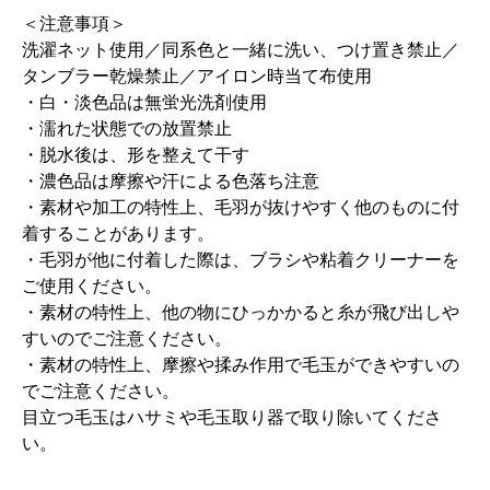
＜注意事項＞
洗濯ネット使用／同系色と一緒に洗い、つけ置き禁止／
タンブラー乾燥禁止／アイロン時当て布使用
・白・淡色品は無蛍光洗剤使用
・濡れた状態での放置禁止
・脱水後は、形を整えて干す
・濃色品は摩擦や汗による色落ち注意
・素材や加工の特性上、毛羽が抜けやすく他のものに付
着することがあります。
・毛羽が他に付着した際は、ブラシや粘着クリーナーを
ご使用ください。
・素材の特性上、他の物にひっかかると糸が飛び出しや
すいのでご注意ください。
・素材の特性上、摩擦や揉み作用で毛玉ができやすいの
でご注意ください。
目立つ毛玉はハサミや毛玉取り器で取り除いてくださ
い。