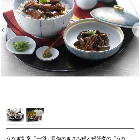
うなぎ割烹「一愼」監修のきざみ鰻と鰻肝煮の「うな