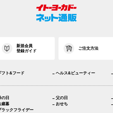
新規会員
ご注文方法
登録ガイド
ギフト&フード
ヘルス&ビューティー
母の日
父の日
お歳暮
おせち
ブラックフライデー