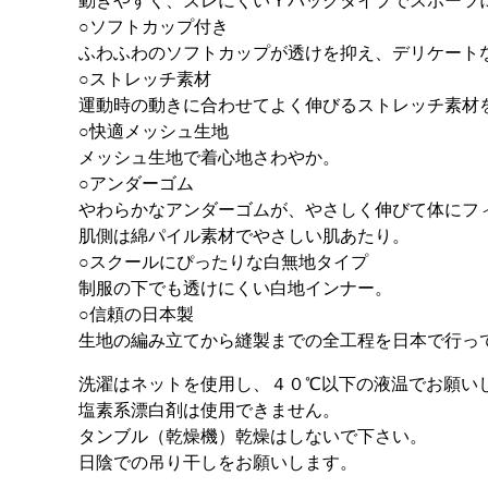
動きやすく、ズレにくいＹバックタイプでスポーツ
○ソフトカップ付き
ふわふわのソフトカップが透けを抑え、デリケート
○ストレッチ素材
運動時の動きに合わせてよく伸びるストレッチ素材
○快適メッシュ生地
メッシュ生地で着心地さわやか。
○アンダーゴム
やわらかなアンダーゴムが、やさしく伸びて体にフ
肌側は綿パイル素材でやさしい肌あたり。
○スクールにぴったりな白無地タイプ
制服の下でも透けにくい白地インナー。
○信頼の日本製
生地の編み立てから縫製までの全工程を日本で行っ
洗濯はネットを使用し、４０℃以下の液温でお願い
塩素系漂白剤は使用できません。
タンブル（乾燥機）乾燥はしないで下さい。
日陰での吊り干しをお願いします。