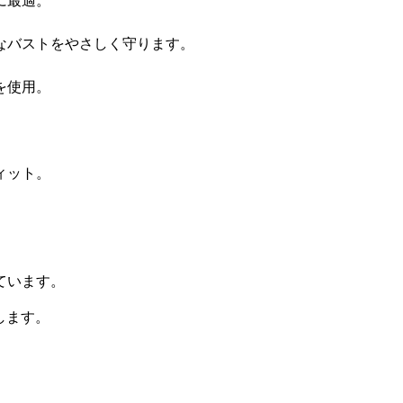
に最適。
なバストをやさしく守ります。
を使用。
ィット。
ています。
します。