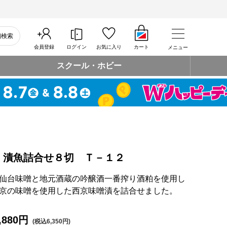
細検索
会員登録
ログイン
お気に入り
カート
メニュー
スクール・ホビー
 漬魚詰合せ８切 Ｔ－１２
仙台味噌と地元酒蔵の吟醸酒一番搾り酒粕を使用し
京の味噌を使用した西京味噌漬を詰合せました。
,880円
(税込6,350円)