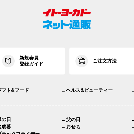
新規会員
ご注文方法
登録ガイド
ギフト&フード
ヘルス&ビューティー
母の日
父の日
お歳暮
おせち
ブラックフライデー