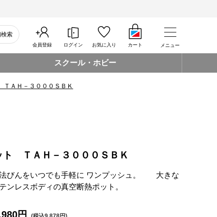
細検索
会員登録
ログイン
お気に入り
カート
メニュー
スクール・ホビー
 ＴＡＨ－３０００ＳＢＫ
ット ＴＡＨ－３０００ＳＢＫ
法びんをいつでも手軽に ワンプッシュ。 大きな
テンレスボディの真空断熱ポット。
,980円
(税込9,878円)