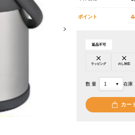
4
ポイント
返品不可
ラッピング
のし対応
数量
在庫
カー