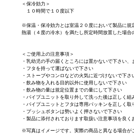
＜保冷効力＞
１０時間で１０度以下
※保温・保冷効力とは室温２０度において製品に規
熱湯（４度の冷水）を満たし所定時間放置した場合
＜ご使用上の注意事項＞
・乳幼児の手の届くところには置かないで下さい、
・フタを持って運ばないで下さい
・ストーブやコンロなどの火気に近づけないで下さ
・飲み物を入れる目的以外に使用しないで下さい
・飲み物の量は規定位置までの量にして下さい
・パイプユニットを取り外して洗った後は正しく組
・パイプユニットとフタは専用パッキンを正しく取
・プッシュボタンは勢いよく押さないで下さい
・製品に添付されております取扱い注意事項を良く
※写真はイメージです。実際の商品と異なる場合が