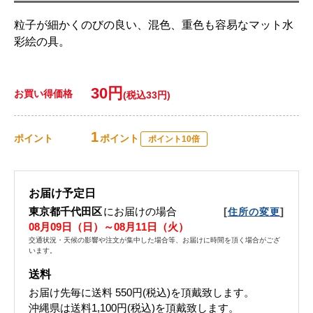
粒子が細かくのびの良い、混色、重色も容易なマット水
彩絵の具。
30円
お買い得価格
(税込33円)
1
ポイント
ポイント
ポイント10倍
お届け予定日
東京都千代田区
にお届けの場合
[
]
住所の変更
08月09日（日）～08月11日（火）
交通状況・天候の影響や注文が集中した場合等、お届けに時間を頂く場合がござ
います。
送料
お届け先毎に送料
550円(税込)
を頂戴致します。
沖縄県は送料1,100円(税込)を頂戴致します。