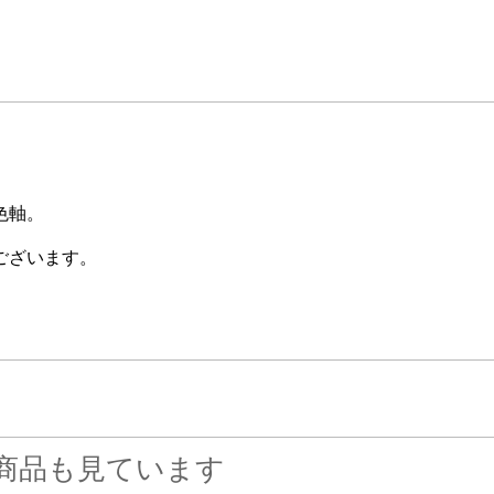
色軸。
ございます。
商品も見ています