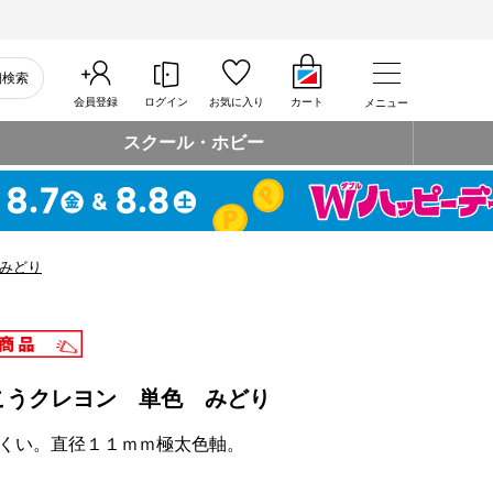
細検索
会員登録
ログイン
お気に入り
カート
メニュー
スクール・ホビー
みどり
こうクレヨン 単色 みどり
くい。直径１１ｍｍ極太色軸。