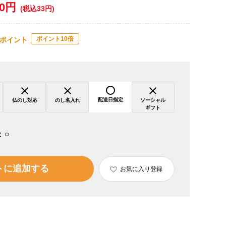
30円
(税込33円)
ポイント10倍
ポイント
配送日指定
仏のし対応
のし名入れ
ソーシャル
ギフト
：
○
トに追加する
お気に入り登録