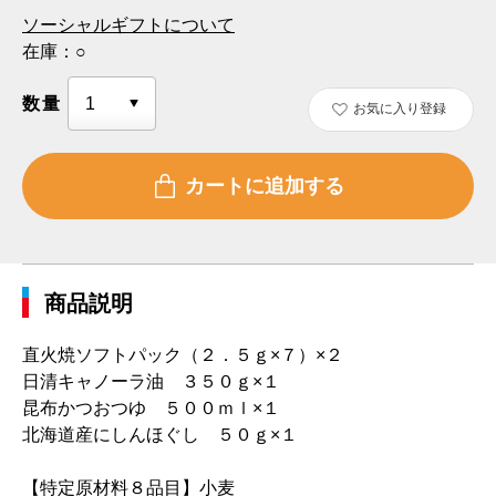
ソーシャルギフトについて
在庫：
○
数量
お気に入り登録
商品説明
直火焼ソフトパック（２．５ｇ×７）×２
日清キャノーラ油 ３５０ｇ×１
昆布かつおつゆ ５００ｍｌ×１
北海道産にしんほぐし ５０ｇ×１
【特定原材料８品目】小麦